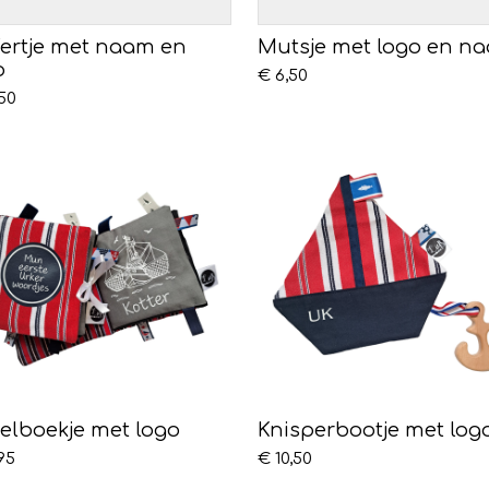
fertje met naam en
Mutsje met logo en n
o
€ 6,50
50
elboekje met logo
Knisperbootje met log
95
€ 10,50