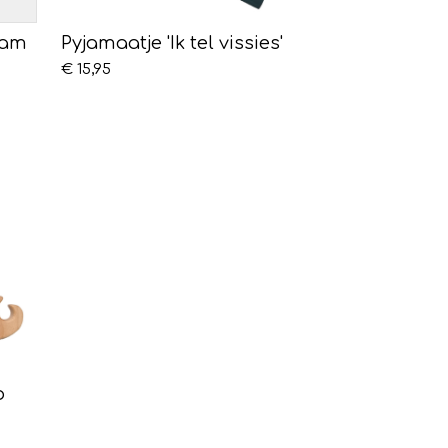
aam
Pyjamaatje 'Ik tel vissies'
€ 15,95
o