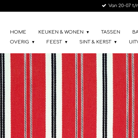
Van 20-07 t/
Ga
direct
naar
LIEFS UIT URK
de
HOME
KEUKEN & WONEN
TASSEN
B
hoofdinhoud
OVERIG
FEEST
SINT & KERST
UI