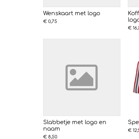
Wenskaart met logo
Kof
log
€ 0,75
€ 16,
Slabbetje met logo en
Spe
naam
€ 12,
€ 8,50