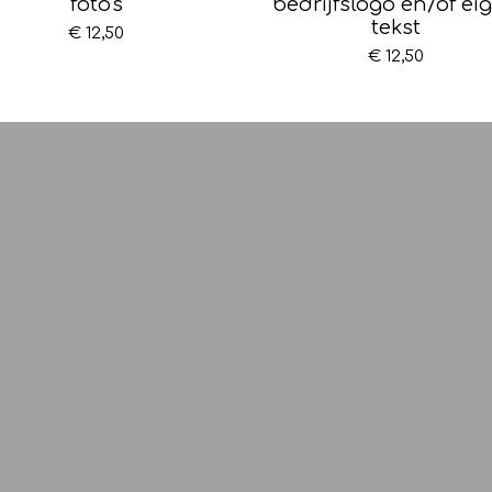
foto's
bedrijfslogo en/of ei
tekst
€ 12,50
€ 12,50