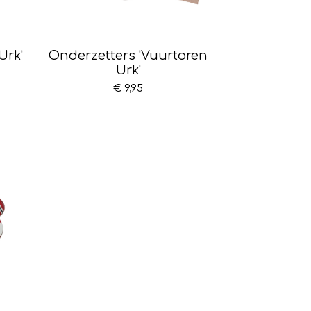
Urk'
Onderzetters 'Vuurtoren
Urk'
€ 9,95