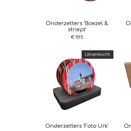
Onderzetters 'Boezel &
O
striept'
€ 9,95
Uitverkocht
Onderzetters ‘Foto Urk’
On