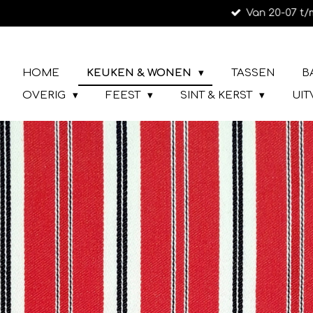
Van 20-07 t/
Ga
direct
naar
LIEFS UIT URK
de
HOME
KEUKEN & WONEN
TASSEN
B
hoofdinhoud
OVERIG
FEEST
SINT & KERST
UI