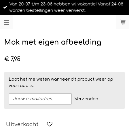
Van 20-07 t/m 23-08 hebben wij vakantie! Vanaf 24-08
Ga
worden bestellingen weer verwerkt.
direct
naar
LIEFS UIT URK
de
hoofdinhoud
Mok met eigen afbeelding
€ 7,95
Laat het me weten wanneer dit product weer op
voorraad is.
Verzenden
Uitverkocht