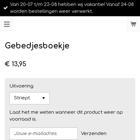
Van 20-07 t/m 23-08 hebben wij vakantie! Vanaf 24-08
Ga
worden bestellingen weer verwerkt.
direct
naar
LIEFS UIT URK
de
hoofdinhoud
Gebedjesboekje
€ 13,95
Uitvoering
Laat het me weten wanneer dit product weer op
voorraad is.
Verzenden