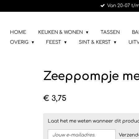
Van 20-07 t/m
Ga
direct
naar
LIEFS UIT URK
de
HOME
KEUKEN & WONEN
TASSEN
BA
hoofdinhoud
OVERIG
FEEST
SINT & KERST
UIT
Zeeppompje met
€ 3,75
Laat het me weten wanneer dit produc
Verzend