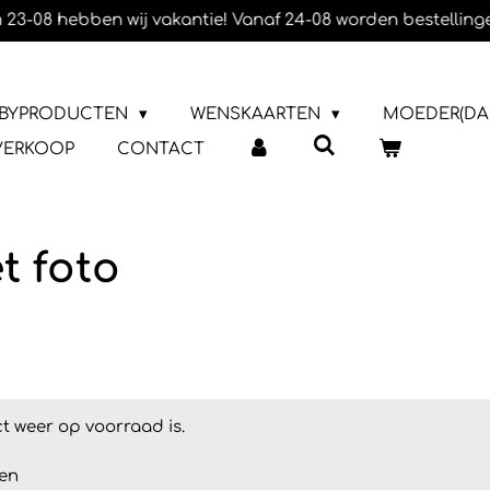
 23-08 hebben wij vakantie! Vanaf 24-08 worden bestelling
BYPRODUCTEN
WENSKAARTEN
MOEDER(DA
VERKOOP
CONTACT
 foto
t weer op voorraad is.
en