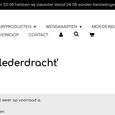
m 23-08 hebben wij vakantie! Vanaf 24-08 worden bestellinge
ABYPRODUCTEN
WENSKAARTEN
MOEDER(D
TVERKOOP
CONTACT
lederdracht'
 weer op voorraad is.
en