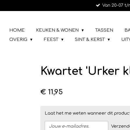
Van 20-07 t/
Ga
direct
naar
LIEFS UIT URK
de
HOME
KEUKEN & WONEN
TASSEN
B
hoofdinhoud
OVERIG
FEEST
SINT & KERST
UI
Kwartet 'Urker k
€ 11,95
Laat het me weten wanneer dit product
Verzend