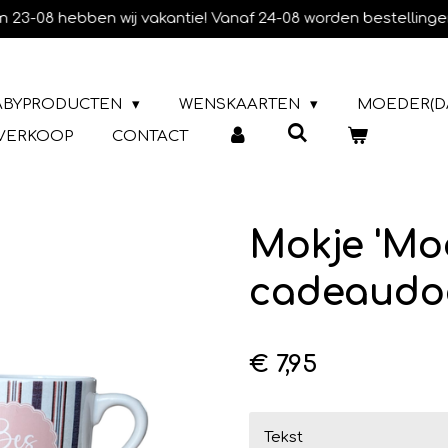
m 23-08 hebben wij vakantie! Vanaf 24-08 worden bestellinge
ABYPRODUCTEN
WENSKAARTEN
MOEDER(D
TVERKOOP
CONTACT
Mokje 'Mo
cadeaudo
€ 7,95
Tekst