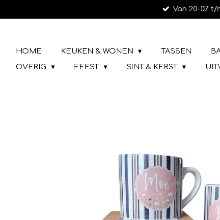
Van 20-07 t/
Ga
direct
naar
LIEFS UIT URK
de
HOME
KEUKEN & WONEN
TASSEN
B
hoofdinhoud
OVERIG
FEEST
SINT & KERST
UI