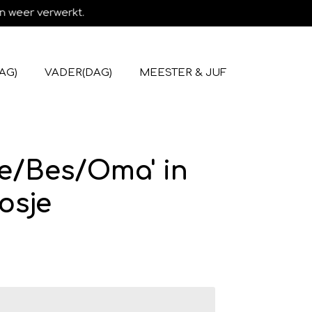
n weer verwerkt.
AG)
VADER(DAG)
MEESTER & JUF
e/Bes/Oma' in
osje