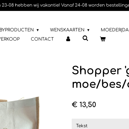
 23-08 hebben wij vakantie! Vanaf 24-08 worden bestelling
BYPRODUCTEN
WENSKAARTEN
MOEDER(DA
VERKOOP
CONTACT
Shopper '
moe/bes/
€ 13,50
Tekst