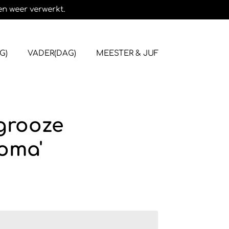
en weer verwerkt.
G)
VADER(DAG)
MEESTER & JUF
grooze
oma'