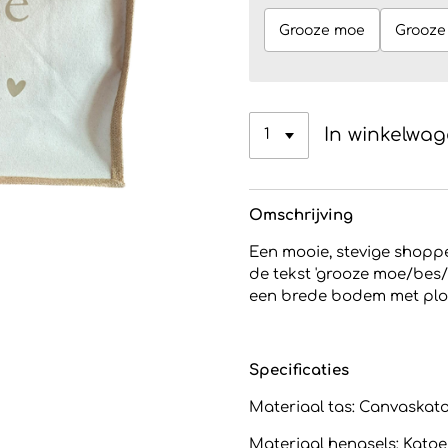
Grooze moe
Grooze
In winkelwa
Omschrijving
Een mooie, stevige shoppe
de tekst 'grooze moe/bes/
een brede bodem met ploo
Specificaties
Materiaal tas: Canvaskat
Materiaal hengsels: Kato