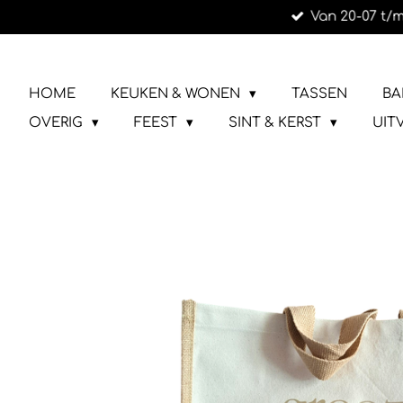
Van 20-07 t/m
Ga
direct
naar
LIEFS UIT URK
de
HOME
KEUKEN & WONEN
TASSEN
BA
hoofdinhoud
OVERIG
FEEST
SINT & KERST
UIT