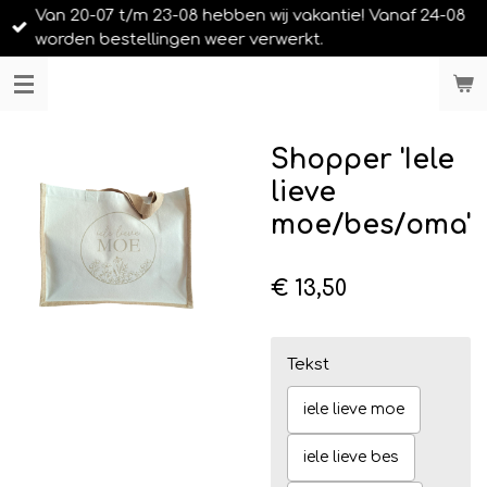
Van 20-07 t/m 23-08 hebben wij vakantie! Vanaf 24-08
Ga
worden bestellingen weer verwerkt.
direct
naar
LIEFS UIT URK
de
hoofdinhoud
Shopper 'Iele
lieve
moe/bes/oma'
€ 13,50
Tekst
iele lieve moe
iele lieve bes