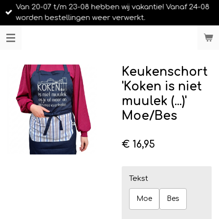
Van 20-07 t/m 23-08 hebben wij vakantie! Vanaf 24-08
Ga
worden bestellingen weer verwerkt.
direct
naar
LIEFS UIT URK
de
hoofdinhoud
Keukenschort
'Koken is niet
muulek (...)'
Moe/Bes
€ 16,95
Tekst
Moe
Bes