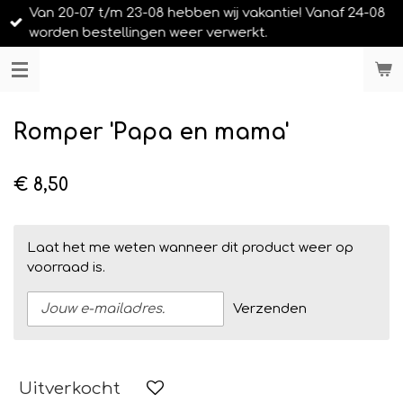
Van 20-07 t/m 23-08 hebben wij vakantie! Vanaf 24-08
Ga
worden bestellingen weer verwerkt.
direct
naar
LIEFS UIT URK
de
hoofdinhoud
Romper 'Papa en mama'
€ 8,50
Laat het me weten wanneer dit product weer op
voorraad is.
Verzenden
Uitverkocht