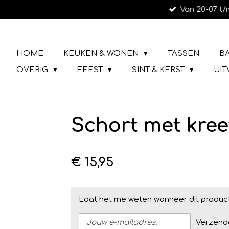
Van 20-07 t/
Ga
direct
naar
LIEFS UIT URK
de
HOME
KEUKEN & WONEN
TASSEN
B
hoofdinhoud
OVERIG
FEEST
SINT & KERST
UI
Schort met kree
€ 15,95
Laat het me weten wanneer dit product
Verzend