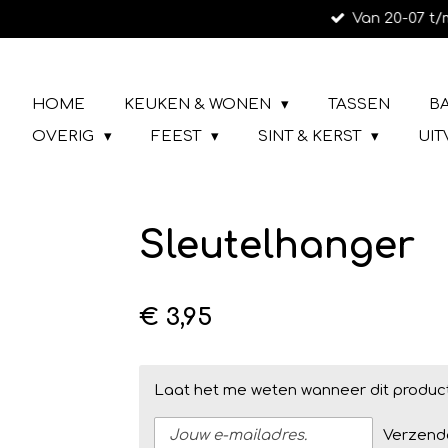
Van 20-07 t/
Ga
direct
naar
LIEFS UIT URK
de
HOME
KEUKEN & WONEN
TASSEN
B
hoofdinhoud
OVERIG
FEEST
SINT & KERST
UI
Sleutelhanger
€ 3,95
Laat het me weten wanneer dit product
Verzend