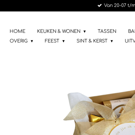
Van 20-07 t/m
Ga
direct
naar
LIEFS UIT URK
de
HOME
KEUKEN & WONEN
TASSEN
BA
hoofdinhoud
OVERIG
FEEST
SINT & KERST
UIT