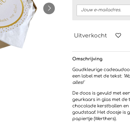
Uitverkocht
Omschrijving
Goudkleurige cadeaudoos 
een label met de tekst:
'W
alles!'
De doos is gevuld met een
geurkaars in glas met de 
chocolade kerstballen en
goudstaaf. Het doosje is 
papiertje (Werthers).