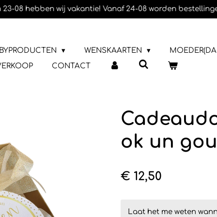
 23-08 hebben wij vakantie! Vanaf 24-08 worden bestelling
BYPRODUCTEN
WENSKAARTEN
MOEDER(DA
VERKOOP
CONTACT
Cadeaudoo
ok un gou
€ 12,50
Laat het me weten wanne