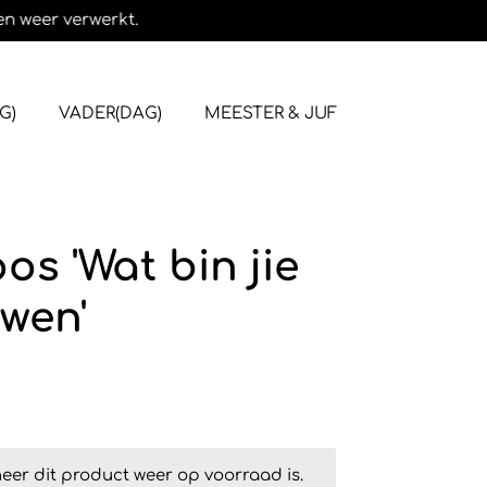
en weer verwerkt.
G)
VADER(DAG)
MEESTER & JUF
s 'Wat bin jie
wen'
er dit product weer op voorraad is.