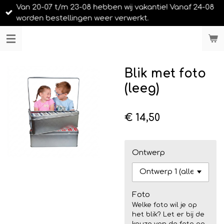
Van 20-07 t/m 23-08 hebben wij vakantie! Vanaf 24-08
Ga
worden bestellingen weer verwerkt.
direct
naar
LIEFS UIT URK
de
hoofdinhoud
Blik met foto
(leeg)
€ 14,50
Ontwerp
Foto
Welke foto wil je op
het blik? Let er bij de
keuze van de foto op