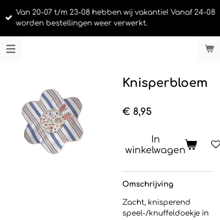
Ga
Van 20-07 t/m 23-08 hebben wij vakantie! Vanaf 24-08
direct
worden bestellingen weer verwerkt.
naar
de
LIEFS UIT URK
hoofdinhoud
Knisperbloem
€ 8,95
In
winkelwagen
Omschrijving
Zacht, knisperend
speel-/knuffeldoekje in