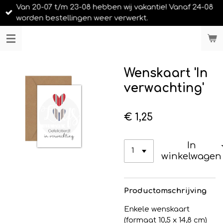
Van 20-07 t/m 23-08 hebben wij vakantie! Vanaf 24-08
Ga
worden bestellingen weer verwerkt.
direct
naar
LIEFS UIT URK
de
hoofdinhoud
Wenskaart 'In
verwachting'
€ 1,25
In
winkelwagen
Productomschrijving
Enkele wenskaart
(formaat 10,5 x 14,8 cm)