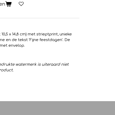
gen
0,5 x 14,8 cm) met strieptprint, unieke
ine en de tekst 'Fijne feestdagen'. De
 met envelop.
drukte watermerk is uiteraard niet
roduct.