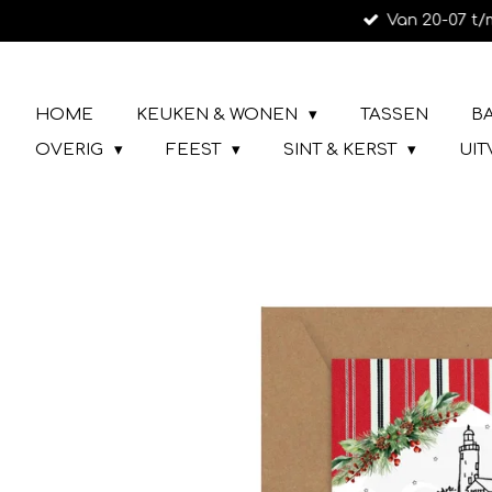
Van 20-07 t/
Ga
direct
naar
LIEFS UIT URK
de
HOME
KEUKEN & WONEN
TASSEN
B
hoofdinhoud
OVERIG
FEEST
SINT & KERST
UI