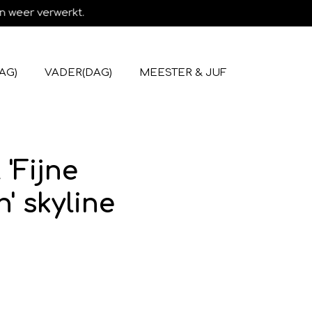
n weer verwerkt.
AG)
VADER(DAG)
MEESTER & JUF
 'Fijne
' skyline