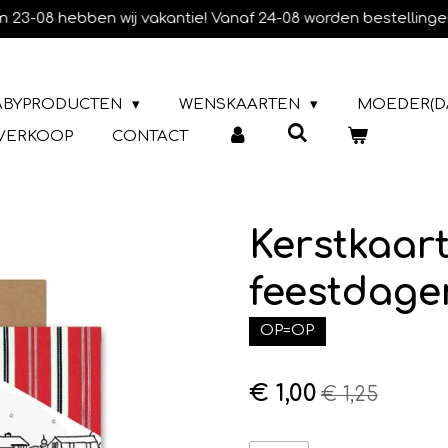
m 23-08 hebben wij vakantie! Vanaf 24-08 worden bestellinge
ABYPRODUCTEN
WENSKAARTEN
MOEDER(D
TVERKOOP
CONTACT
Kerstkaart
feestdagen
OP=OP
€ 1,00
€ 1,25