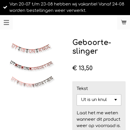
Van 20-07 t/m 23-08 hebben wij vakantie! Vanaf 24-08
Ga
worden bestellingen weer verwerkt.
direct
naar
LIEFS UIT URK
de
hoofdinhoud
Geboorte-
slinger
€ 13,50
Tekst
Laat het me weten
wanneer dit product
weer op voorraad is.