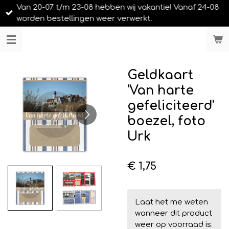
Van 20-07 t/m 23-08 hebben wij vakantie! Vanaf 24-08
Ga
worden bestellingen weer verwerkt.
direct
naar
LIEFS UIT URK
de
hoofdinhoud
Geldkaart
'Van harte
gefeliciteerd'
boezel, foto
Urk
€ 1,75
Laat het me weten
wanneer dit product
weer op voorraad is.