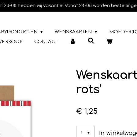
m 23-08 hebben wij vakantie! Vanaf 24-08 worden bestellinge
ABYPRODUCTEN
WENSKAARTEN
MOEDER(D
TVERKOOP
CONTACT
Wenskaart
rots'
€ 1,25
In winkelwa