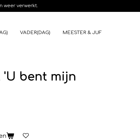
n weer verwerkt.
AG)
VADER(DAG)
MEESTER & JUF
 'U bent mijn
gen