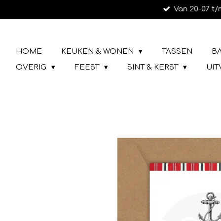
Van 20-07 t/
Ga
direct
naar
LIEFS UIT URK
de
HOME
KEUKEN & WONEN
TASSEN
B
hoofdinhoud
OVERIG
FEEST
SINT & KERST
UI