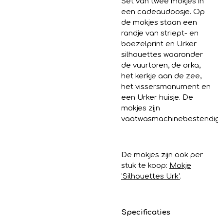
Set van twee mokjes in
een cadeaudoosje. Op
de mokjes staan een
randje van striept- en
boezelprint en Urker
silhouettes waaronder
de vuurtoren, de orka,
het kerkje aan de zee,
het vissersmonument en
een Urker huisje. De
mokjes zijn
vaatwasmachinebestendig
De mokjes zijn ook per
stuk te koop:
Mokje
‘Silhouettes Urk’
.
Specificaties