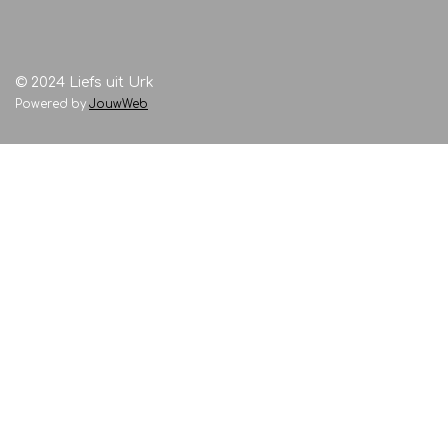
© 2024 Liefs uit Urk
Powered by
JouwWeb