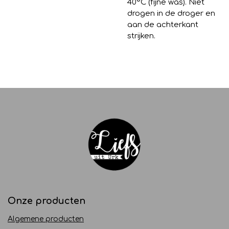
40
º
C (fijne was). Niet
drogen in de droger en
aan de achterkant
strijken.
Onze producten
Algemene producten